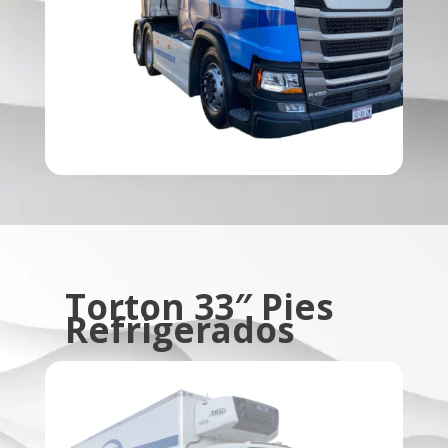
Torton 33″ Pies
Refrigerados